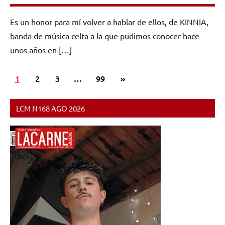
Es un honor para mí volver a hablar de ellos, de KINNIA,
banda de música celta a la que pudimos conocer hace
unos años en […]
Paginación
Siguientes
1
2
3
…
99
»
de
entradas
entradas
LCM N168 AGO 2026