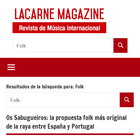
Saltar
al
contenido
LaCarne
Revista
Buscar:
de
Magazine
Buscar
música
internacional
Resultados de la búsqueda para:
Folk
Buscar:
Buscar
Os Sabugueiros: la propuesta folk más original
de la raya entre España y Portugal