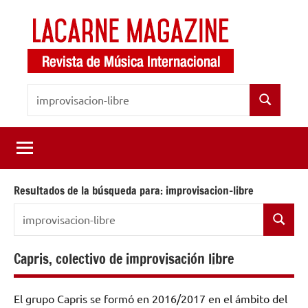
Saltar
al
contenido
LaCarne
Revista
Buscar:
de
Magazine
Buscar
música
internacional
Resultados de la búsqueda para:
improvisacion-libre
Buscar:
Buscar
Capris, colectivo de improvisación libre
El grupo Capris se formó en 2016/2017 en el ámbito del