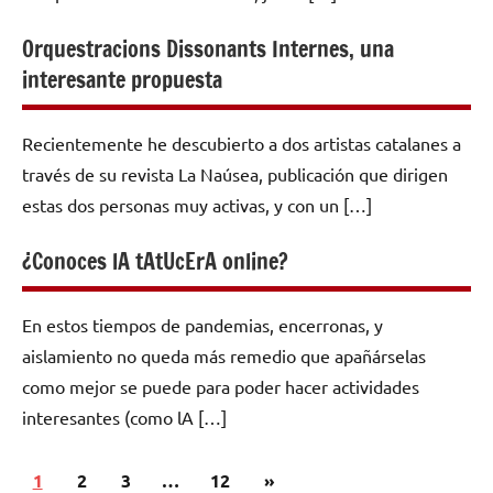
Orquestracions Dissonants Internes, una
interesante propuesta
Recientemente he descubierto a dos artistas catalanes a
través de su revista La Naúsea, publicación que dirigen
estas dos personas muy activas, y con un […]
¿Conoces lA tAtUcErA online?
En estos tiempos de pandemias, encerronas, y
aislamiento no queda más remedio que apañárselas
como mejor se puede para poder hacer actividades
interesantes (como lA […]
Paginación
Siguientes
1
2
3
…
12
»