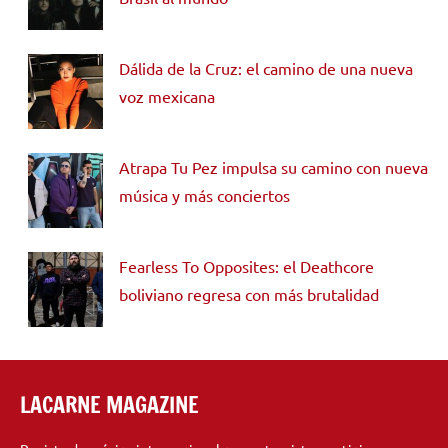
Dálida de la Cruz: el camino de una nueva
voz mexicana
Atrapa Tu Pez impulsa su camino con nueva
música y más conciertos
Fearless To Opposites: el Deathcore
boliviano regresa con más brutalidad
LACARNE MAGAZINE