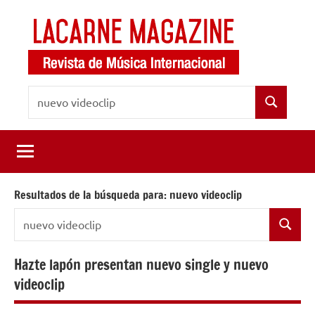
Saltar
al
contenido
LaCarne
Revista
Buscar:
de
Magazine
Buscar
música
internacional
Resultados de la búsqueda para:
nuevo videoclip
Buscar:
Buscar
Hazte lapón presentan nuevo single y nuevo
videoclip