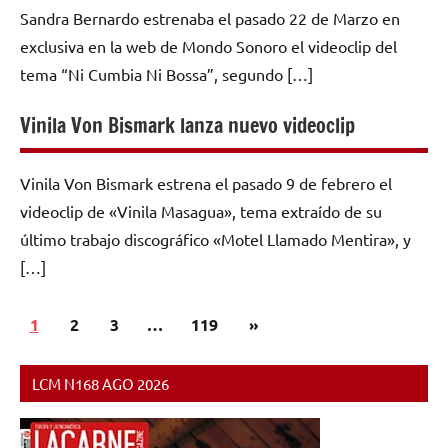
Sandra Bernardo estrenaba el pasado 22 de Marzo en
exclusiva en la web de Mondo Sonoro el videoclip del
tema “Ni Cumbia Ni Bossa”, segundo […]
Vinila Von Bismark lanza nuevo videoclip
Vinila Von Bismark estrena el pasado 9 de febrero el
videoclip de «Vinila Masagua», tema extraído de su
último trabajo discográfico «Motel Llamado Mentira», y
[…]
Paginación
Siguientes
1
2
3
…
119
»
de
entradas
entradas
LCM N168 AGO 2026