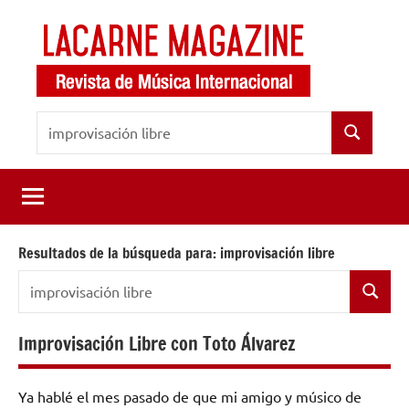
Saltar
al
contenido
LaCarne
Revista
Buscar:
de
Magazine
Buscar
música
internacional
Resultados de la búsqueda para:
improvisación libre
Buscar:
Buscar
Improvisación Libre con Toto Álvarez
Ya hablé el mes pasado de que mi amigo y músico de