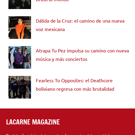
Dálida de la Cruz: el camino de una nueva
voz mexicana
Atrapa Tu Pez impulsa su camino con nueva
música y más conciertos
Fearless To Opposites: el Deathcore
boliviano regresa con más brutalidad
LACARNE MAGAZINE