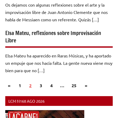
Os dejamos con algunas reflexiones sobre el arte y la
improvisación libre de Juan Antonio Clemente que nos
habla de Messiaen como un referente. Quizás […]
Elsa Mateu, reflexiones sobre Improvisación
Libre
Elsa Mateu ha aparecido en Raras Músicas, y ha aportado
un empuje que nos hacía falta. La gente nueva viene muy
bien para que no […]
Paginación
Entradas
Siguientes
«
1
2
3
4
…
25
»
de
anteriores
entradas
entradas
LCM N168 AGO 2026