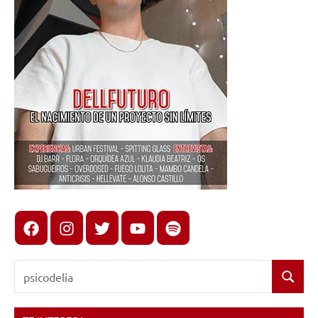
Facebook
Instagram
X
youtube
spotify
Buscar:
Buscar