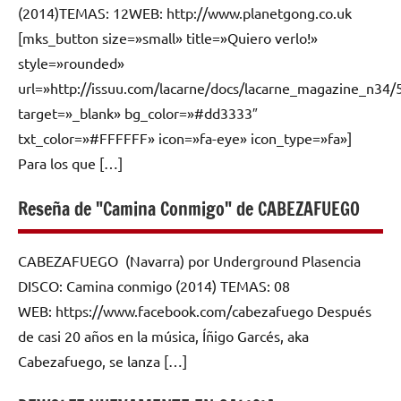
(2014)TEMAS: 12WEB: http://www.planetgong.co.uk
[mks_button size=»small» title=»Quiero verlo!»
style=»rounded»
url=»http://issuu.com/lacarne/docs/lacarne_magazine_n34/
target=»_blank» bg_color=»#dd3333″
txt_color=»#FFFFFF» icon=»fa-eye» icon_type=»fa»]
Para los que […]
Reseña de "Camina Conmigo" de CABEZAFUEGO
CABEZAFUEGO (Navarra) por Underground Plasencia
DISCO: Camina conmigo (2014) TEMAS: 08
WEB: https://www.facebook.com/cabezafuego Después
de casi 20 años en la música, Íñigo Garcés, aka
Cabezafuego, se lanza […]