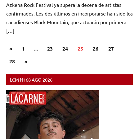
Azkena Rock Festival ya supera la decena de artistas
confirmados. Los dos últimos en incorporarse han sido los
canadienses Black Mountain, que actuarán por primera
[…]
Paginación
Entradas
«
1
…
23
24
25
26
27
de
anteriores
Siguientes
28
»
entradas
entradas
LCM N168 AGO 2026