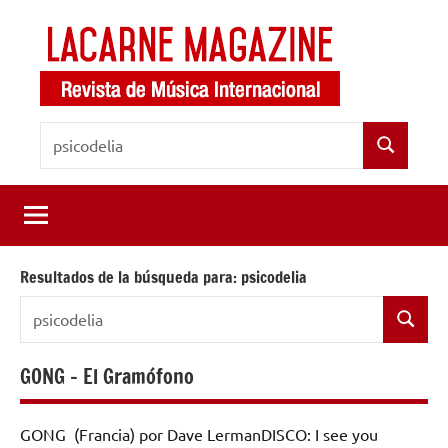
Saltar
al
contenido
LaCarne
Revista
Buscar:
de
Magazine
Buscar
música
internacional
Resultados de la búsqueda para:
psicodelia
Buscar:
Buscar
GONG – El Gramófono
GONG (Francia) por Dave LermanDISCO: I see you