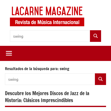
Saltar
al
contenido
LaCarne
Revista
Buscar:
de
Magazine
Buscar
música
internacional
Resultados de la búsqueda para:
swing
Buscar:
Buscar
Descubre los Mejores Discos de Jazz de la
Historia: Clásicos Imprescindibles