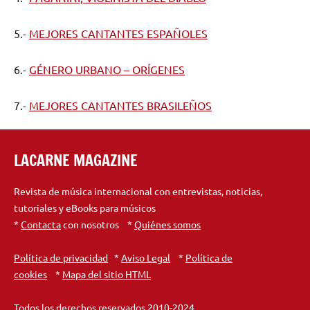
5.-
MEJORES CANTANTES ESPAÑOLES
6.-
GÉNERO URBANO – ORÍGENES
7.-
MEJORES CANTANTES BRASILEÑOS
LACARNE MAGAZINE
Revista de música internacional con entrevistas, noticias,
tutoriales y eBooks para músicos
*
Contacta
con nosotros *
Quiénes somos
Política de privacidad
*
Aviso Legal
*
Política de
cookies
*
Mapa del sitio HTML
Todos los derechos reservados 2010-2024