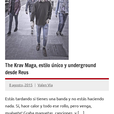
The Krav Maga, estilo único y underground
desde Reus
8 agosto, 2015
Valen Via
No
hay
Estás tardando si tienes una banda y no estás haciendo
comentarios
nada. Sí, hace calor y todo ese rollo, pero venga,
muévete! Graba maquetas, canciones, y […]