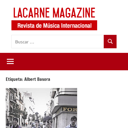
Saltar
al
contenido
LaCarne
Revista
Buscar:
de
Magazine
Buscar
música
internacional
Etiqueta:
Albert Basora