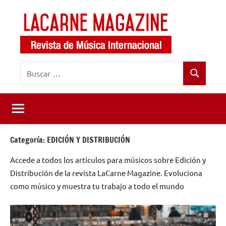
Saltar
al
contenido
LaCarne
Revista
Buscar:
de
Magazine
Buscar
música
internacional
Categoría:
EDICIÓN Y DISTRIBUCIÓN
Accede a todos los artículos para músicos sobre Edición y
Distribución de la revista LaCarne Magazine. Evoluciona
como músico y muestra tu trabajo a todo el mundo