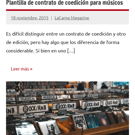
Plantilla de contrato de coedición para músicos
18 noviembre, 2015
LaCarne Magazine
No
hay
Es difícil distinguir entre un contrato de coedición y otro
comentarios
de edición, pero hay algo que los diferencia de forma
considerable. Si bien en uno […]
Leer más
EDICIÓN Y
DISTRIBUCIÓN