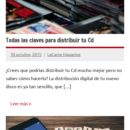
Todas las claves para distribuir tu Cd
30 octubre, 2015
LaCarne Magazine
No
hay
¿Crees que podrías distribuir tu Cd mucho mejor pero no
comentarios
sabes cómo hacerlo? La distribución digital de tu nuevo
disco es ya tan sencillo, que […]
Leer más
EDICIÓN Y
DISTRIBUCIÓN