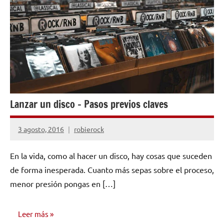
Lanzar un disco – Pasos previos claves
3 agosto, 2016
robierock
No
hay
En la vida, como al hacer un disco, hay cosas que suceden
comentarios
de forma inesperada. Cuanto más sepas sobre el proceso,
menor presión pongas en […]
Leer más