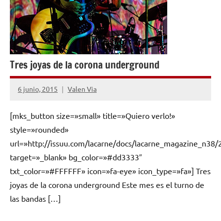
Tres joyas de la corona underground
6 junio, 2015
Valen Via
No
hay
[mks_button size=»small» title=»Quiero verlo!»
comentarios
style=»rounded»
url=»http://issuu.com/lacarne/docs/lacarne_magazine_n38/
target=»_blank» bg_color=»#dd3333″
txt_color=»#FFFFFF» icon=»fa-eye» icon_type=»fa»] Tres
joyas de la corona underground Este mes es el turno de
las bandas […]