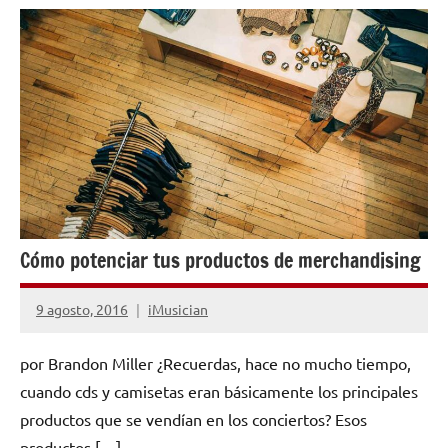
NOTICIAS
Cómo potenciar tus productos de merchandising
9 agosto, 2016
iMusician
No
hay
por Brandon Miller ¿Recuerdas, hace no mucho tiempo,
comentarios
cuando cds y camisetas eran básicamente los principales
productos que se vendían en los conciertos? Esos
productos […]