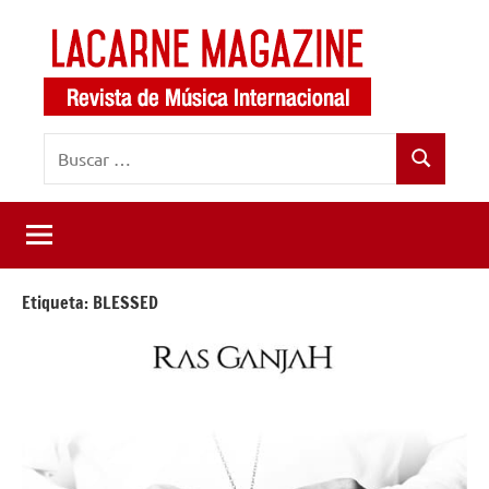
Saltar
al
contenido
LaCarne
Revista
Buscar:
de
Magazine
Buscar
música
internacional
Etiqueta:
BLESSED