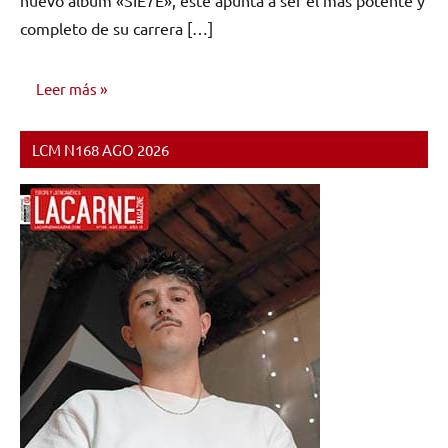
completo de su carrera […]
Leer más
LCM N168 AGO 2026
NOTICIAS