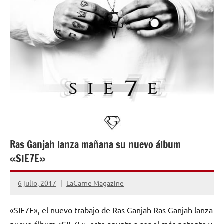
Ras Ganjah lanza mañana su nuevo álbum
«SIE7E»
6 julio, 2017
LaCarne Magazine
No
hay
«SIE7E», el nuevo trabajo de Ras Ganjah Ras Ganjah lanza
comentarios
nuevo álbum «SIE7E», este apunta a ser el más potente y