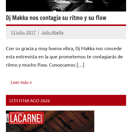
Dj Makka nos contagia su ritmo y su flow
13 julio, 2017
Julio Abella
No
hay
Con su gracia y muy buena vibra, Dj Makka nos concede
comentarios
esta entrevista en la que prometemos te contagiarás de
ritmo y mucho flow. Conozcamos […]
Leer más
LCM N168 AGO 2026
ENTREVISTAS