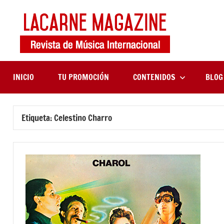
Saltar
al
contenido
LaCa
Revista
de
Maga
música
internaciona
INICIO
TU PROMOCIÓN
CONTENIDOS
BLOG
Etiqueta:
Celestino Charro