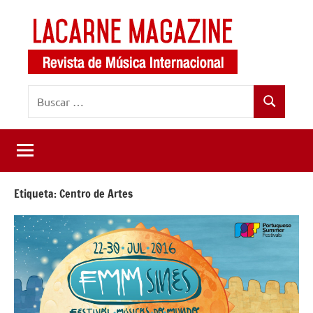
Saltar
al
contenido
LaCarne
Revista
Buscar:
de
Magazine
Buscar
música
internacional
Etiqueta:
Centro de Artes