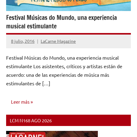
Festival Músicas do Mundo, una experiencia
musical estimulante
8 julio, 2016
LaCarne Magazine
No
hay
Festival Músicas do Mundo, una experiencia musical
comentarios
estimulante Los asistentes, críticos y artistas están de
acuerdo: una de las experiencias de música más
estimulantes de […]
Leer más
LCM N168 AGO 2026
NOTICIAS