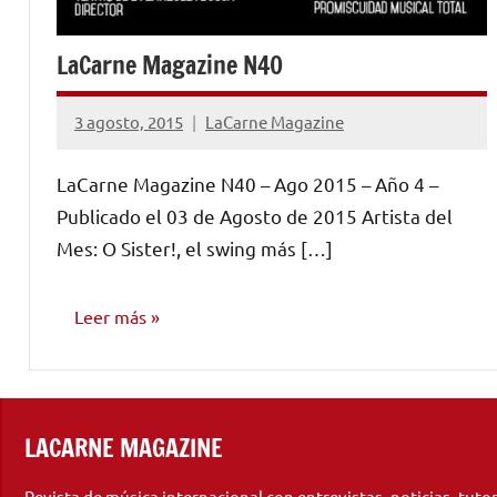
LaCarne Magazine N40
3 agosto, 2015
LaCarne Magazine
No
hay
LaCarne Magazine N40 – Ago 2015 – Año 4 –
comentarios
Publicado el 03 de Agosto de 2015 Artista del
Mes: O Sister!, el swing más […]
Leer más
NÚMEROS
PUBLICADOS
LACARNE MAGAZINE
Revista de música internacional con entrevistas, noticias, tuto