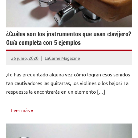
¿Cuáles son los instrumentos que usan clavijero?
Guía completa con 5 ejemplos
26 junio, 2020
LaCarne Magazine
No
hay
¿Te has preguntado alguna vez cómo logran esos sonidos
comentarios
tan cautivadores las guitarras, los violines o los bajos? La
respuesta la encontrarás en un elemento […]
Leer más
INVESTIGACIÓN
MUSICAL