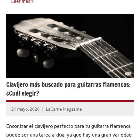
Leer más
INVESTIGACIÓN
MUSICAL
Clavijero más buscado para guitarras flamencas:
¿Cuál elegir?
21 mayo, 2020
LaCarne Magazine
No
hay
Encontrar el clavijero perfecto para tu guitarra flamenca
comentarios
puede ser una tarea ardua, ya que hay una gran variedad