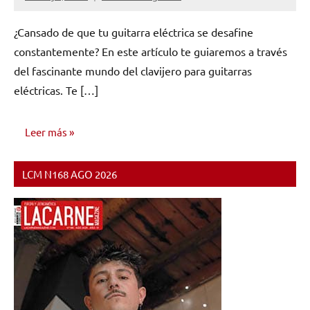
No
hay
¿Cansado de que tu guitarra eléctrica se desafine
comentarios
constantemente? En este artículo te guiaremos a través
del fascinante mundo del clavijero para guitarras
eléctricas. Te […]
Leer más
LCM N168 AGO 2026
INVESTIGACIÓN
MUSICAL