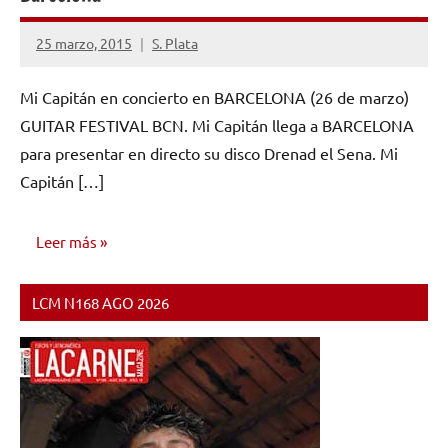
25 marzo, 2015
S. Plata
No
hay
Mi Capitán en concierto en BARCELONA (26 de marzo)
comentarios
GUITAR FESTIVAL BCN. Mi Capitán llega a BARCELONA
para presentar en directo su disco Drenad el Sena. Mi
Capitán […]
Leer más
LCM N168 AGO 2026
NOTICIAS