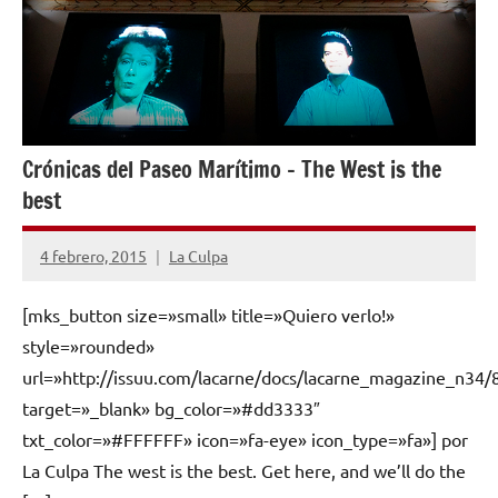
Crónicas del Paseo Marítimo – The West is the
best
4 febrero, 2015
La Culpa
1
comentario
[mks_button size=»small» title=»Quiero verlo!»
style=»rounded»
url=»http://issuu.com/lacarne/docs/lacarne_magazine_n34/
target=»_blank» bg_color=»#dd3333″
txt_color=»#FFFFFF» icon=»fa-eye» icon_type=»fa»] por
La Culpa The west is the best. Get here, and we’ll do the