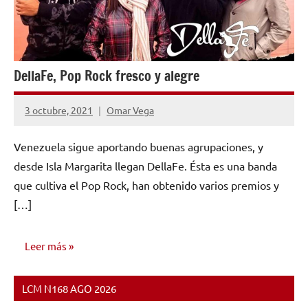
DellaFe, Pop Rock fresco y alegre
3 octubre, 2021
Omar Vega
1
comentario
Venezuela sigue aportando buenas agrupaciones, y
desde Isla Margarita llegan DellaFe. Ésta es una banda
que cultiva el Pop Rock, han obtenido varios premios y
[…]
Leer más
LCM N168 AGO 2026
ENTREVISTAS