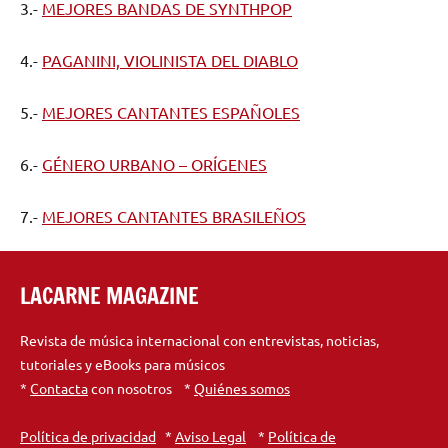
3.-
MEJORES BANDAS DE SYNTHPOP
4.-
PAGANINI, VIOLINISTA DEL DIABLO
5.-
MEJORES CANTANTES ESPAÑOLES
6.-
GÉNERO URBANO – ORÍGENES
7.-
MEJORES CANTANTES BRASILEÑOS
LACARNE MAGAZINE
Revista de música internacional con entrevistas, noticias,
tutoriales y eBooks para músicos
*
Contacta
con nosotros *
Quiénes somos
Política de privacidad
*
Aviso Legal
*
Política de