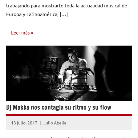
trabajando para mostrarte toda la actualidad musical de
Europa y Latinoamérica, […]
Leer más
NÚMEROS
PUBLICADOS
Dj Makka nos contagia su ritmo y su flow
13 julio, 2017
Julio Abella
No
hay