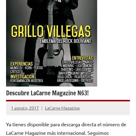
Descubre LaCarne Magazine N63!
1 agosto, 2017
LaCarne Magazine
No
hay
Ya tienes disponible para descarga directa el número de
comentarios
LaCarne Magazine más internacional. Seguimos