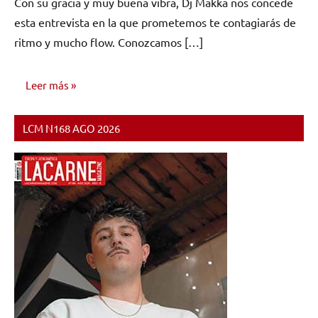
Con su gracia y muy buena vibra, Dj Makka nos concede
comentarios
esta entrevista en la que prometemos te contagiarás de
ritmo y mucho flow. Conozcamos […]
Leer más
LCM N168 AGO 2026
ENTREVISTAS