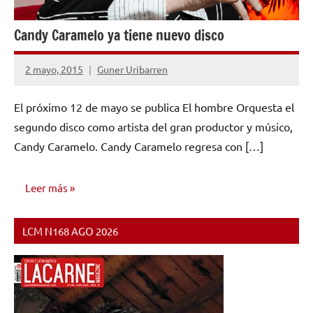
Candy Caramelo ya tiene nuevo disco
2 mayo, 2015
Guner Uribarren
No
hay
El próximo 12 de mayo se publica El hombre Orquesta el
comentarios
segundo disco como artista del gran productor y músico,
Candy Caramelo. Candy Caramelo regresa con […]
Leer más
LCM N168 AGO 2026
NOTICIAS