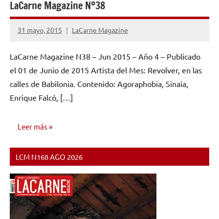
LaCarne Magazine Nº38
31 mayo, 2015
LaCarne Magazine
No
hay
LaCarne Magazine N38 – Jun 2015 – Año 4 – Publicado
comentarios
el 01 de Junio de 2015 Artista del Mes: Revolver, en las
calles de Babilonia. Contenido: Agoraphobia, Sinaia,
Enrique Falcó, […]
Leer más
LCM N168 AGO 2026
NÚMEROS
PUBLICADOS