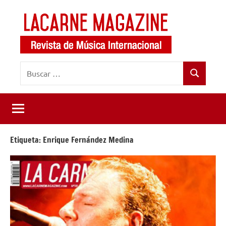
Saltar
al
contenido
LaCarne
Revista
Buscar:
de
Magazine
Buscar
música
internacional
Etiqueta:
Enrique Fernández Medina