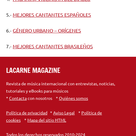
5.-
MEJORES CANTANTES ESPAÑOLES
6.-
GÉNERO URBANO – ORÍGENES
7.-
MEJORES CANTANTES BRASILEÑOS
LACARNE MAGAZINE
Revista de música internacional con entrevistas, noticias,
tutoriales y eBooks para músicos
*
Contacta
con nosotros *
Quiénes somos
Política de privacidad
*
Aviso Legal
*
Política de
cookies
*
Mapa del sitio HTML
Todos los derechos reservados 2010-2024