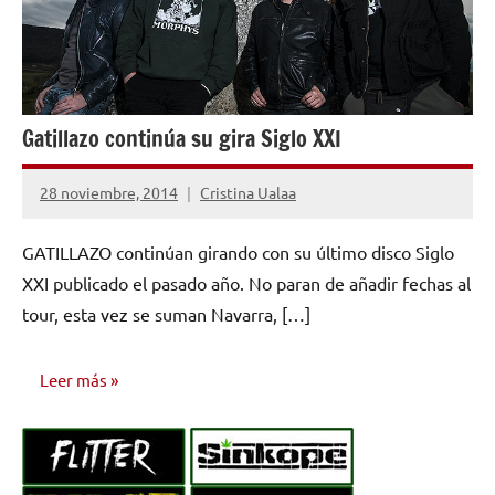
Gatillazo continúa su gira Siglo XXI
28 noviembre, 2014
Cristina Ualaa
No
hay
GATILLAZO continúan girando con su último disco Siglo
comentarios
XXI publicado el pasado año. No paran de añadir fechas al
tour, esta vez se suman Navarra, […]
Leer más
NOTICIAS