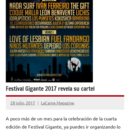
Festival Gigante 2017 revela su cartel
28 julio, 2017
LaCarne Magazine
No
hay
A poco más de un mes para la celebración de la cuarta
comentarios
edición de Festival Gigante, ya puedes ir organizando lo