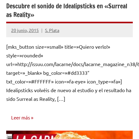
Descubre el sonido de Idealipsticks en «Surreal
as Reality»
20 junio, 2015
S. Plata
No
hay
[mks_button size=»small» title=»Quiero verlo!»
comentarios
style=»rounded»
url=»http://issuu.com/lacarne/docs/lacarne_magazine_n38/
target=»_blank» bg_color=»#dd3333″
txt_color=»#FFFFFF» icon=»fa-eye» icon_type=»fa»]
Idealipsticks volvéis de nuevo al estudio y el resultado ha
sido Surreal as Reality, […]
Leer más
ENTREVISTAS