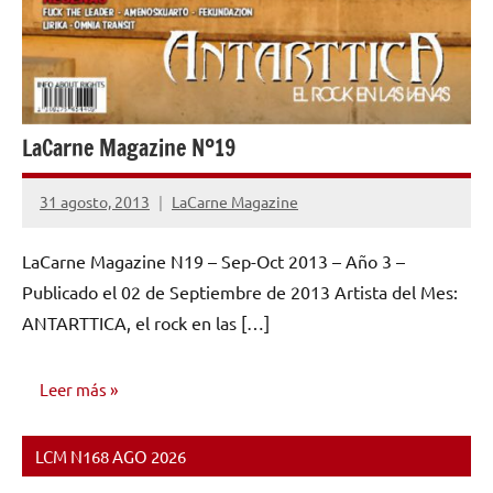
LaCarne Magazine Nº19
31 agosto, 2013
LaCarne Magazine
No
hay
LaCarne Magazine N19 – Sep-Oct 2013 – Año 3 –
comentarios
Publicado el 02 de Septiembre de 2013 Artista del Mes:
ANTARTTICA, el rock en las […]
Leer más
LCM N168 AGO 2026
NÚMEROS
PUBLICADOS