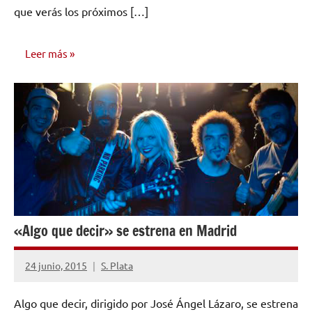
que verás los próximos […]
Leer más
NOTICIAS
«Algo que decir» se estrena en Madrid
24 junio, 2015
S. Plata
No
hay
Algo que decir, dirigido por José Ángel Lázaro, se estrena
comentarios