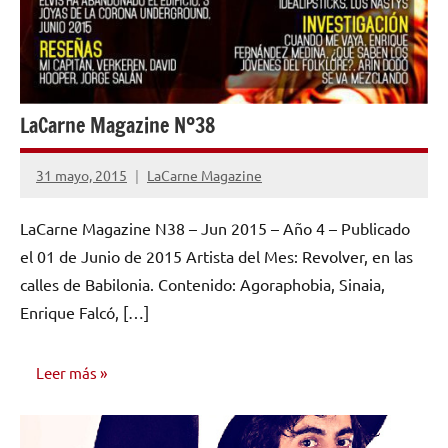
LaCarne Magazine Nº38
31 mayo, 2015
LaCarne Magazine
No
hay
LaCarne Magazine N38 – Jun 2015 – Año 4 – Publicado
comentarios
el 01 de Junio de 2015 Artista del Mes: Revolver, en las
calles de Babilonia. Contenido: Agoraphobia, Sinaia,
Enrique Falcó, […]
Leer más
NÚMEROS