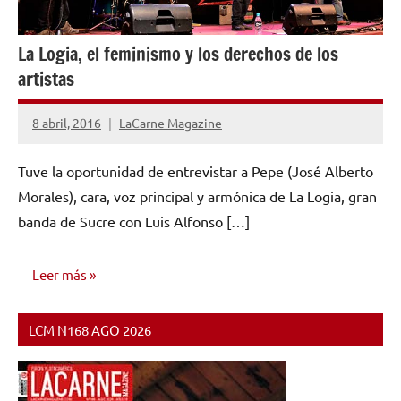
La Logia, el feminismo y los derechos de los
artistas
8 abril, 2016
LaCarne Magazine
No
hay
Tuve la oportunidad de entrevistar a Pepe (José Alberto
comentarios
Morales), cara, voz principal y armónica de La Logia, gran
banda de Sucre con Luis Alfonso […]
Leer más
LCM N168 AGO 2026
ENTREVISTAS