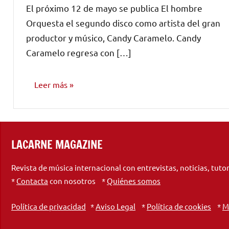
El próximo 12 de mayo se publica El hombre
comentarios
Orquesta el segundo disco como artista del gran
productor y músico, Candy Caramelo. Candy
Caramelo regresa con […]
Leer más
NOTICIAS
LACARNE MAGAZINE
Revista de música internacional con entrevistas, noticias, tuto
*
Contacta
con nosotros *
Quiénes somos
Política de privacidad
*
Aviso Legal
*
Política de cookies
*
M