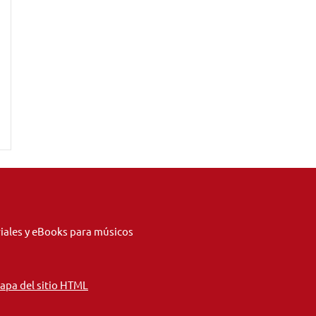
riales y eBooks para músicos
apa del sitio HTML