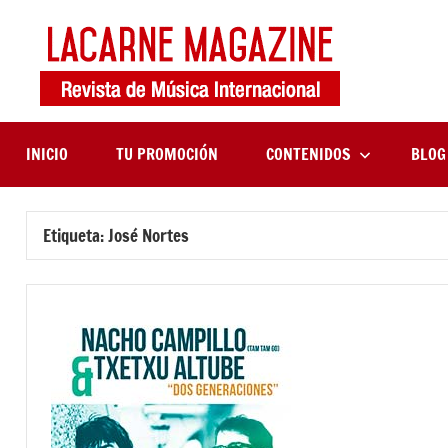
Saltar
al
contenido
LaCa
Revista
de
Maga
música
internaciona
INICIO
TU PROMOCIÓN
CONTENIDOS
BLOG
Etiqueta:
José Nortes