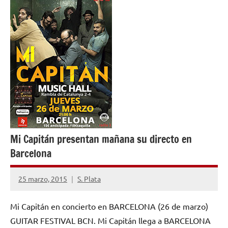
Mi Capitán presentan mañana su directo en
Barcelona
25 marzo, 2015
S. Plata
No
hay
Mi Capitán en concierto en BARCELONA (26 de marzo)
comentarios
GUITAR FESTIVAL BCN. Mi Capitán llega a BARCELONA