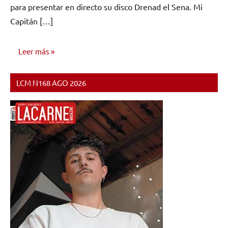
para presentar en directo su disco Drenad el Sena. Mi
Capitán […]
Leer más
LCM N168 AGO 2026
NOTICIAS