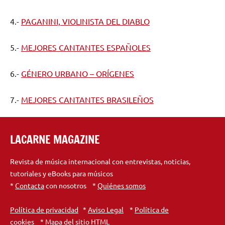
4.-
PAGANINI, VIOLINISTA DEL DIABLO
5.-
MEJORES CANTANTES ESPAÑOLES
6.-
GÉNERO URBANO – ORÍGENES
7.-
MEJORES CANTANTES BRASILEÑOS
LACARNE MAGAZINE
Revista de música internacional con entrevistas, noticias,
tutoriales y eBooks para músicos
*
Contacta
con nosotros *
Quiénes somos
Política de privacidad
*
Aviso Legal
*
Política de
cookies
*
Mapa del sitio HTML