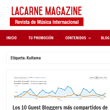
Saltar
al
contenido
LaCa
Revista
de
Maga
música
internaciona
INICIO
TU PROMOCIÓN
CONTENIDOS
BLOG
Etiqueta:
Kultama
Los 10 Guest Bloggers más compartidos de