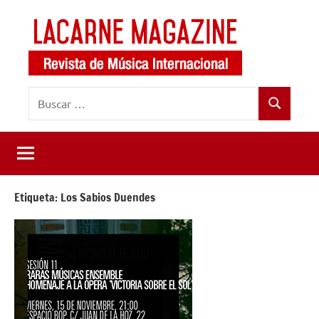
Saltar
al
contenido
LaCarne
Revista
Buscar:
de
Magazine
Buscar
música
internacional
Etiqueta:
Los Sabios Duendes