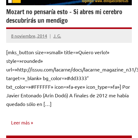
Mozart no pensaría esto – Si abres mi cerebro
descubrirás un mendigo
8 noviembre, 2014
J. G.
No
hay
[mks_button size=»small» title=»Quiero verlo!»
comentarios
style=»rounded»
url=»http://issuu.com/lacarne/docs/lacarne_magazine_n31/
target=»_blank» bg_color=»#dd3333″
txt_color=»#FFFFFF» icon=»fa-eye» icon_type=»fa»] Por
Javier Entonado (Arín Dodó) A finales de 2012 me había
quedado sólo en […]
Leer más