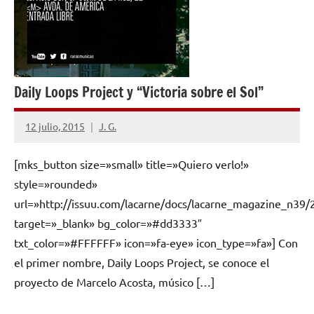
Daily Loops Project y “Victoria sobre el Sol”
12 julio, 2015
J. G.
No
hay
[mks_button size=»small» title=»Quiero verlo!»
comentarios
style=»rounded»
url=»http://issuu.com/lacarne/docs/lacarne_magazine_n39/
target=»_blank» bg_color=»#dd3333″
txt_color=»#FFFFFF» icon=»fa-eye» icon_type=»fa»] Con
el primer nombre, Daily Loops Project, se conoce el
proyecto de Marcelo Acosta, músico […]