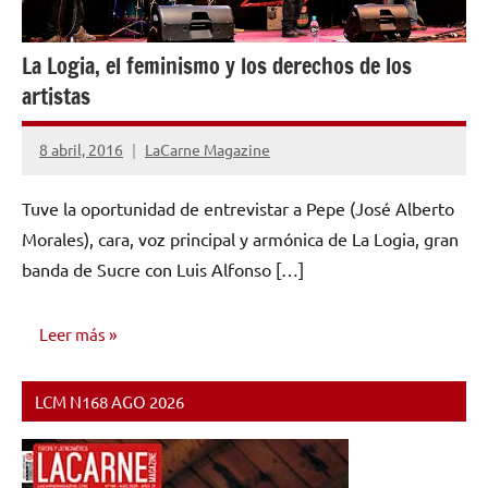
La Logia, el feminismo y los derechos de los
artistas
8 abril, 2016
LaCarne Magazine
No
hay
Tuve la oportunidad de entrevistar a Pepe (José Alberto
comentarios
Morales), cara, voz principal y armónica de La Logia, gran
banda de Sucre con Luis Alfonso […]
Leer más
LCM N168 AGO 2026
ENTREVISTAS