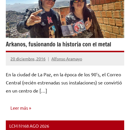
Arkanos, fusionando la historia con el metal
20 diciembre, 2016
Alfonso Aramayo
No
hay
En la ciudad de La Paz, en la época de los 90’s, el Correo
comentarios
Central (recién estrenadas sus instalaciones) se convirtió
en un centro de […]
Leer más
LCM N168 AGO 2026
ENTREVISTAS