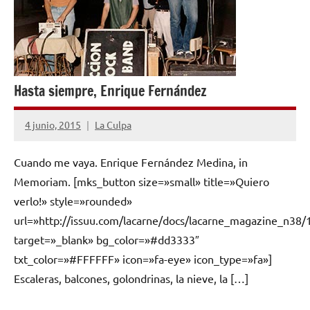
Hasta siempre, Enrique Fernández
4 junio, 2015
La Culpa
2
comentarios
Cuando me vaya. Enrique Fernández Medina, in
Memoriam. [mks_button size=»small» title=»Quiero
verlo!» style=»rounded»
url=»http://issuu.com/lacarne/docs/lacarne_magazine_n38/
target=»_blank» bg_color=»#dd3333″
txt_color=»#FFFFFF» icon=»fa-eye» icon_type=»fa»]
Escaleras, balcones, golondrinas, la nieve, la […]