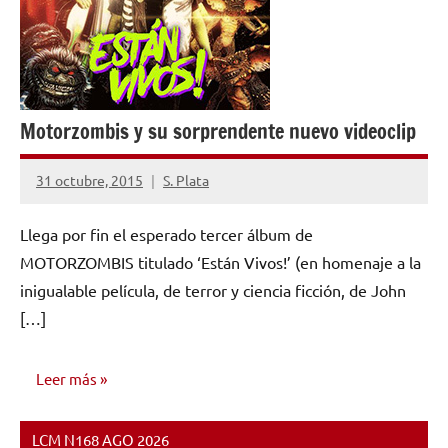
Motorzombis y su sorprendente nuevo videoclip
31 octubre, 2015
S. Plata
No
hay
Llega por fin el esperado tercer álbum de
comentarios
MOTORZOMBIS titulado ‘Están Vivos!’ (en homenaje a la
inigualable película, de terror y ciencia ficción, de John
[…]
Leer más
LCM N168 AGO 2026
NOTICIAS