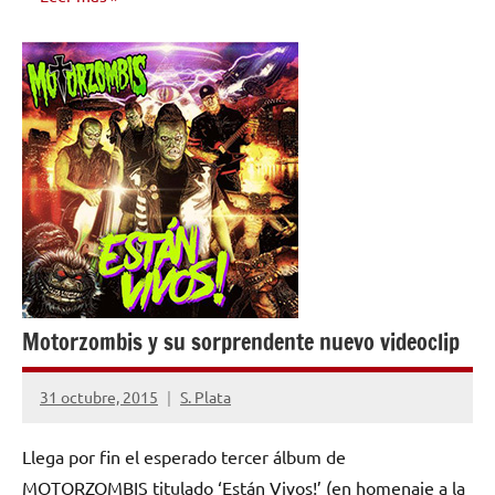
NOTICIAS
Motorzombis y su sorprendente nuevo videoclip
31 octubre, 2015
S. Plata
No
hay
Llega por fin el esperado tercer álbum de
comentarios
MOTORZOMBIS titulado ‘Están Vivos!’ (en homenaje a la