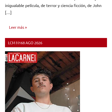
inigualable película, de terror y ciencia ficción, de John
[…]
Leer más
LCM N168 AGO 2026
NOTICIAS