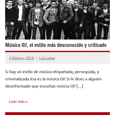
Música Oi!, el estilo más desconocido y criticado
6 febrero, 2018
Luis Lama
No
hay
Si hay un estilo de música etiquetada, perseguida, y
comentarios
criminalizada ésa es la música Oi! Si le dices a alguien
desinformado que escuchas música Oi! […]
Leer más