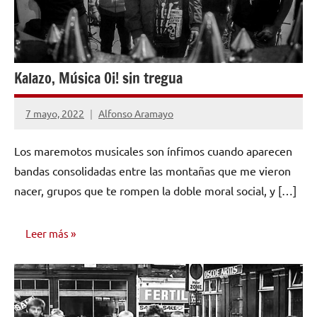
Kalazo, Música Oi! sin tregua
7 mayo, 2022
Alfonso Aramayo
No
hay
Los maremotos musicales son ínfimos cuando aparecen
comentarios
bandas consolidadas entre las montañas que me vieron
nacer, grupos que te rompen la doble moral social, y […]
Leer más
ENTREVISTAS