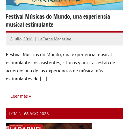
Festival Músicas do Mundo, una experiencia
musical estimulante
8 julio, 2016
LaCarne Magazine
No
hay
Festival Músicas do Mundo, una experiencia musical
comentarios
estimulante Los asistentes, críticos y artistas están de
acuerdo: una de las experiencias de música más
estimulantes de […]
Leer más
LCM N168 AGO 2026
NOTICIAS