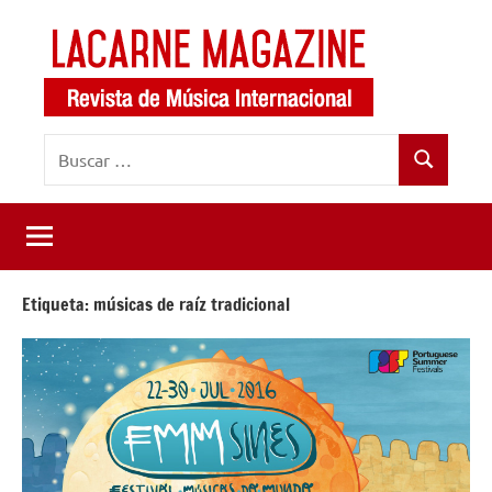
Saltar
al
contenido
LaCarne
Revista
Buscar:
de
Magazine
Buscar
música
internacional
Etiqueta:
músicas de raíz tradicional