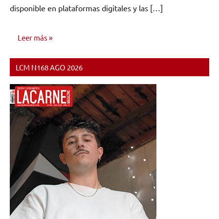
disponible en plataformas digitales y las […]
Leer más
LCM N168 AGO 2026
CONCIERTOS