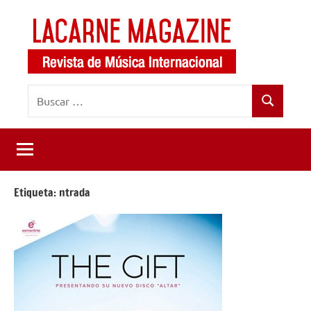
Saltar
al
contenido
LaCarne
Revista
Buscar:
de
Magazine
Buscar
música
internacional
Etiqueta:
ntrada