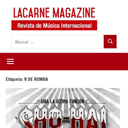
Saltar
al
contenido
LaCarne
Revista
Buscar:
de
Magazine
Buscar
música
internacional
Etiqueta:
R DE RUMBA