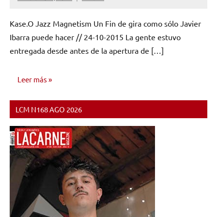
No
hay
Kase.O Jazz Magnetism Un Fin de gira como sólo Javier
comentarios
Ibarra puede hacer // 24-10-2015 La gente estuvo
entregada desde antes de la apertura de […]
Leer más
LCM N168 AGO 2026
OPINIÓN