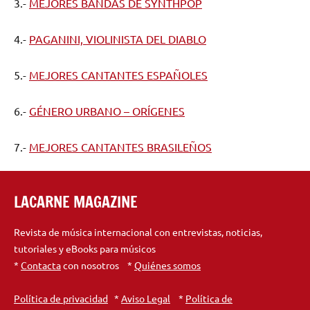
3.-
MEJORES BANDAS DE SYNTHPOP
4.-
PAGANINI, VIOLINISTA DEL DIABLO
5.-
MEJORES CANTANTES ESPAÑOLES
6.-
GÉNERO URBANO – ORÍGENES
7.-
MEJORES CANTANTES BRASILEÑOS
LACARNE MAGAZINE
Revista de música internacional con entrevistas, noticias,
tutoriales y eBooks para músicos
*
Contacta
con nosotros *
Quiénes somos
Política de privacidad
*
Aviso Legal
*
Política de