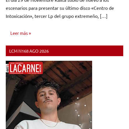
comentarios
escenarios para presentar su último disco «Centro de
Intoxicación», tercer Lp del grupo extremeño, […]
Leer más
LCM N168 AGO 2026
NOTICIAS