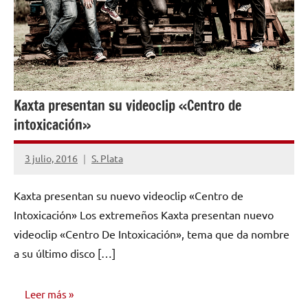
Kaxta presentan su videoclip «Centro de
intoxicación»
3 julio, 2016
S. Plata
No
hay
Kaxta presentan su nuevo videoclip «Centro de
comentarios
Intoxicación» Los extremeños Kaxta presentan nuevo
videoclip «Centro De Intoxicación», tema que da nombre
a su último disco […]
Leer más