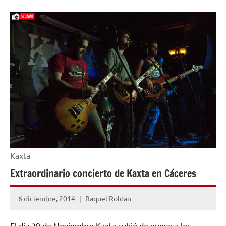
NOTICIAS
Kaxta
Extraordinario concierto de Kaxta en Cáceres
6 diciembre, 2014
Raquel Roldan
No
hay
El dia 29 de Noviembre Kaxta subió de nuevo a los