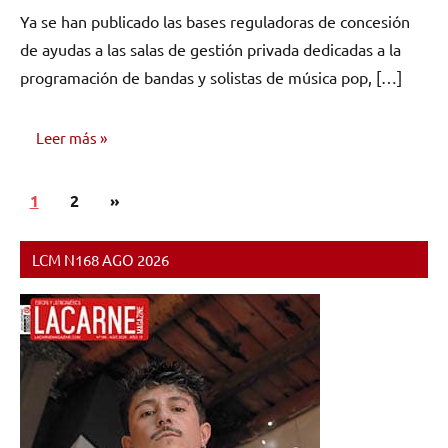
hay
Ya se han publicado las bases reguladoras de concesión
comentarios
de ayudas a las salas de gestión privada dedicadas a la
programación de bandas y solistas de música pop, […]
Leer más
Paginación
Siguientes
1
NOTICIAS
2
»
de
entradas
entradas
LCM N168 AGO 2026