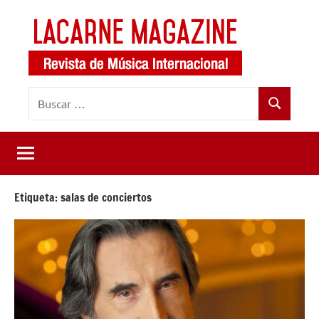
Saltar
al
contenido
LaCarne
Revista
Buscar:
de
Magazine
Buscar
música
internacional
Etiqueta:
salas de conciertos