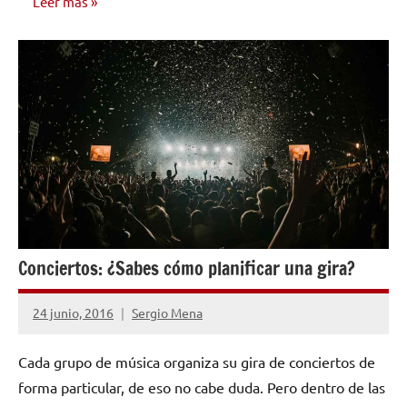
Leer más
NOTICIAS
Conciertos: ¿Sabes cómo planificar una gira?
24 junio, 2016
Sergio Mena
No
hay
Cada grupo de música organiza su gira de conciertos de
comentarios
forma particular, de eso no cabe duda. Pero dentro de las