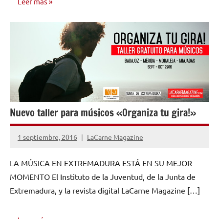
Leer más
AUTO
AYUDA
Nuevo taller para músicos «Organiza tu gira!»
1 septiembre, 2016
LaCarne Magazine
No
hay
LA MÚSICA EN EXTREMADURA ESTÁ EN SU MEJOR
comentarios
MOMENTO El Instituto de la Juventud, de la Junta de
Extremadura, y la revista digital LaCarne Magazine […]