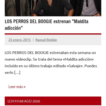
LOS PERROS DEL BOOGIE estrenan "Maldita
adicción"
25 enero, 2015
Raquel Roldan
No
hay
LOS PERROS DEL BOOGIE estrenaban esta semana un
comentarios
nuevo videoclip. Se trata del tema «Maldita adicción»
incluido en su último trabajo editado «Salvaje». Puedes
verlo […]
Leer más
LCM N168 AGO 2026
NOTICIAS