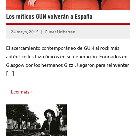
Los míticos GUN volverán a España
24 mayo, 2015
Guner Uribarren
No
hay
El acercamiento contemporáneo de GUN al rock más
comentarios
auténtico les hizo únicos en su generación. Formados en
Glasgow por los hermanos Gizzi, llegaron para reinventar
[…]
Leer más
NOTICIAS