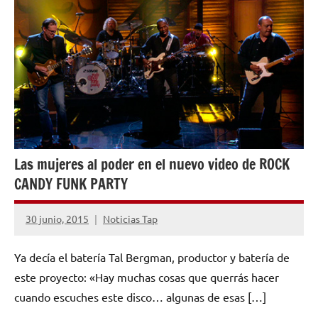
MUSICAL
Las mujeres al poder en el nuevo video de ROCK
CANDY FUNK PARTY
30 junio, 2015
Noticias Tap
No
hay
Ya decía el batería Tal Bergman, productor y batería de
comentarios
este proyecto: «Hay muchas cosas que querrás hacer
cuando escuches este disco… algunas de esas […]