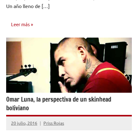
Un año lleno de […]
Leer más
INVESTIGACIÓN
MUSICAL
Omar Luna, la perspectiva de un skinhead
boliviano
20 julio, 2016
Priss Rojas
1
comentario