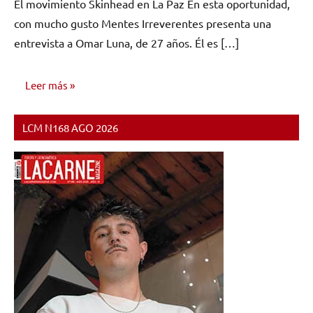
El movimiento Skinhead en La Paz En esta oportunidad,
con mucho gusto Mentes Irreverentes presenta una
entrevista a Omar Luna, de 27 años. Él es […]
Leer más
LCM N168 AGO 2026
ENTREVISTAS