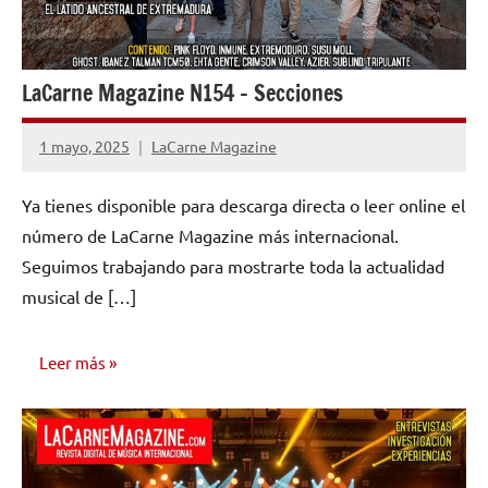
LaCarne Magazine N154 – Secciones
1 mayo, 2025
LaCarne Magazine
No
hay
Ya tienes disponible para descarga directa o leer online el
comentarios
número de LaCarne Magazine más internacional.
Seguimos trabajando para mostrarte toda la actualidad
musical de […]
Leer más
NÚMEROS
PUBLICADOS