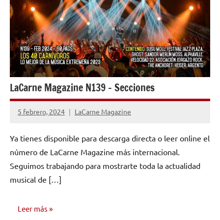
LaCarne Magazine N139 – Secciones
5 febrero, 2024
LaCarne Magazine
No
hay
Ya tienes disponible para descarga directa o leer online el
comentarios
número de LaCarne Magazine más internacional.
Seguimos trabajando para mostrarte toda la actualidad
musical de […]
Leer más