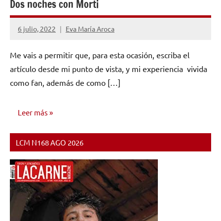
Dos noches con Morti
6 julio, 2022
Eva María Aroca
No
hay
Me vais a permitir que, para esta ocasión, escriba el
comentarios
artículo desde mi punto de vista, y mi experiencia vivida
como fan, además de como […]
Leer más
LCM N168 AGO 2026
OPINIÓN