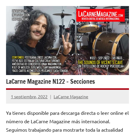
NÚMEROS
PUBLICADOS
LaCarne Magazine N122 – Secciones
1 septiembre, 2022
LaCarne Magazine
No
hay
Ya tienes disponible para descarga directa o leer online el
comentarios
número de LaCarne Magazine más internacional.
Seguimos trabajando para mostrarte toda la actualidad