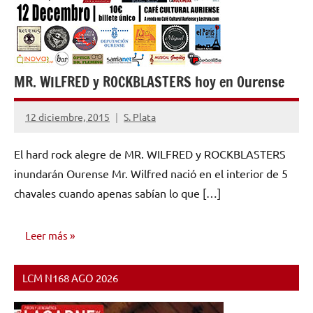
MR. WILFRED y ROCKBLASTERS hoy en Ourense
12 diciembre, 2015
S. Plata
No
hay
El hard rock alegre de MR. WILFRED y ROCKBLASTERS
comentarios
inundarán Ourense Mr. Wilfred nació en el interior de 5
chavales cuando apenas sabían lo que […]
Leer más
LCM N168 AGO 2026
NOTICIAS