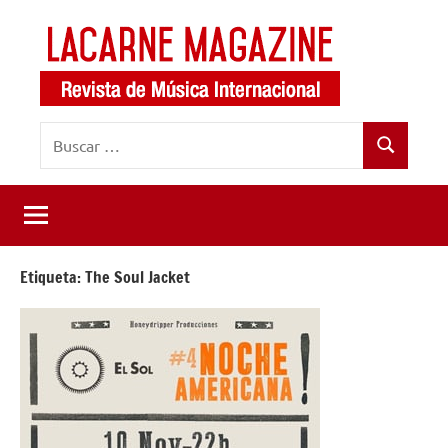
Saltar
al
contenido
LaCarne
Revista
Buscar:
de
Magazine
Buscar
música
internacional
Etiqueta:
The Soul Jacket