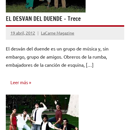
EL DESVAN DEL DUENDE – Trece
19 abril, 2012
LaCarne Magazine
No
hay
El desván del duende es un grupo de música y, sin
comentarios
embargo, grupo de amigos. Obreros de la rumba,
embajadores de la canción de esquina, […]
Leer más
VIDEOS
MUSICALES