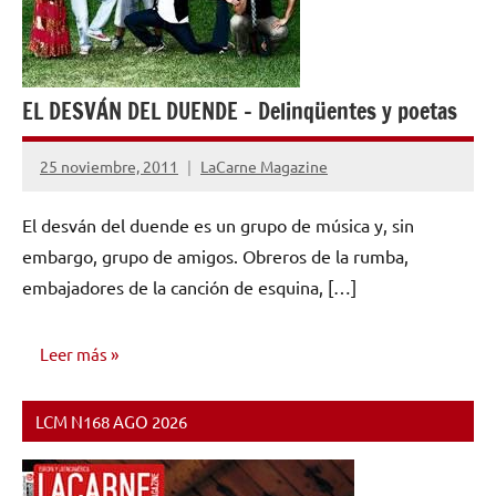
EL DESVÁN DEL DUENDE – Delinqüentes y poetas
25 noviembre, 2011
LaCarne Magazine
No
hay
El desván del duende es un grupo de música y, sin
comentarios
embargo, grupo de amigos. Obreros de la rumba,
embajadores de la canción de esquina, […]
Leer más
LCM N168 AGO 2026
VIDEOS
MUSICALES