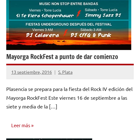
Mayorga RockFest a punto de dar comienzo
13 septiembre, 2016
S. Plata
No
hay
Plasencia se prepara para la fiesta del Rock IV edición del
comentarios
Mayorga RockFest Este viernes 16 de septiembre a las
siete y media de la […]
Leer más