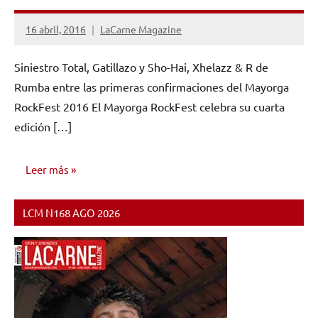
16 abril, 2016
LaCarne Magazine
1
comentario
Siniestro Total, Gatillazo y Sho-Hai, Xhelazz & R de
Rumba entre las primeras confirmaciones del Mayorga
RockFest 2016 El Mayorga RockFest celebra su cuarta
edición […]
Leer más
LCM N168 AGO 2026
NOTICIAS