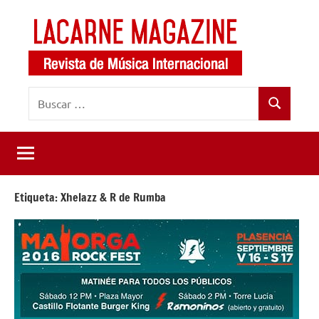
Saltar
al
contenido
LaCarne
Revista
Buscar:
de
Magazine
Buscar
música
internacional
Etiqueta:
Xhelazz & R de Rumba