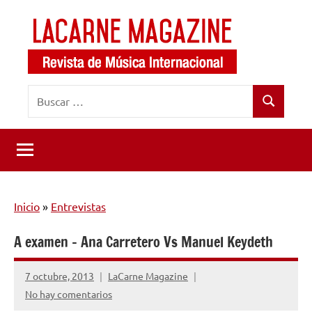
Saltar
al
contenido
LaCarne
Revista
Buscar:
de
Magazine
Buscar
música
internacional
Inicio
»
Entrevistas
A examen – Ana Carretero Vs Manuel Keydeth
7 octubre, 2013
LaCarne Magazine
No hay comentarios