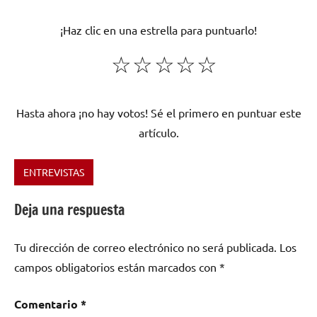
¡Haz clic en una estrella para puntuarlo!
☆
☆
☆
☆
☆
Hasta ahora ¡no hay votos! Sé el primero en puntuar este
artículo.
ENTREVISTAS
Etiquetado
como
Deja una respuesta
A
examen
,
Tu dirección de correo electrónico no será publicada.
Los
Ana
campos obligatorios están marcados con
*
Carretero
,
Manuel
Keydeth
Comentario
*