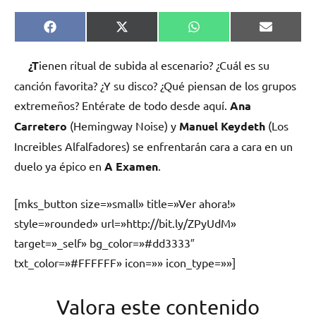
Compartir
Compartir
Compartir
Comparti
Facebook
X
WhatsApp
Email
en
en
en
en
(Twitter)
¿T
ienen ritual de subida al escenario? ¿Cuál es su
canción favorita? ¿Y su disco? ¿Qué piensan de los grupos
extremeños? Entérate de todo desde aquí.
Ana
Carretero
(Hemingway Noise) y
Manuel Keydeth
(Los
Increibles Alfalfadores) se enfrentarán cara a cara en un
duelo ya épico en
A Examen
.
[mks_button size=»small» title=»Ver ahora!»
style=»rounded» url=»http://bit.ly/ZPyUdM»
target=»_self» bg_color=»#dd3333″
txt_color=»#FFFFFF» icon=»» icon_type=»»]
Valora este contenido