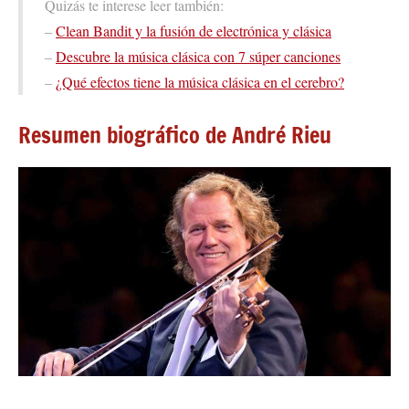
Quizás te interese leer también:
–
Clean Bandit y la fusión de electrónica y clásica
–
Descubre la música clásica con 7 súper canciones
–
¿Qué efectos tiene la música clásica en el cerebro?
Resumen biográfico de André Rieu