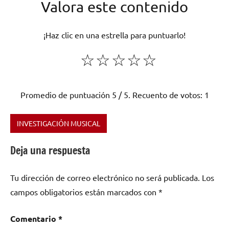
Valora este contenido
¡Haz clic en una estrella para puntuarlo!
☆
☆
☆
☆
☆
Promedio de puntuación
5
/ 5. Recuento de votos:
1
INVESTIGACIÓN MUSICAL
Etiquetado
como
Deja una respuesta
André
Rieu
,
Tu dirección de correo electrónico no será publicada.
Los
clásica
,
campos obligatorios están marcados con
*
Holanda
Comentario
*